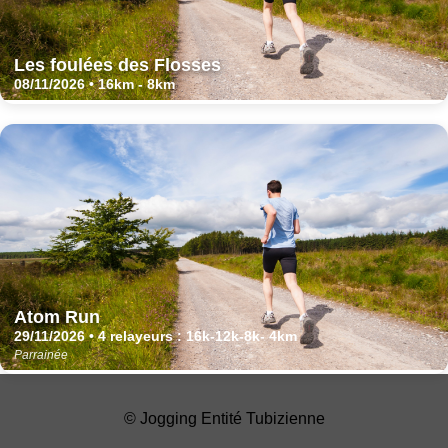
Les foulées des Flosses
08/11/2026 • 16km - 8km
Atom Run
29/11/2026 • 4 relayeurs : 16k-12k-8k- 4km
Parrainée
© Jogging Entité Tubizienne